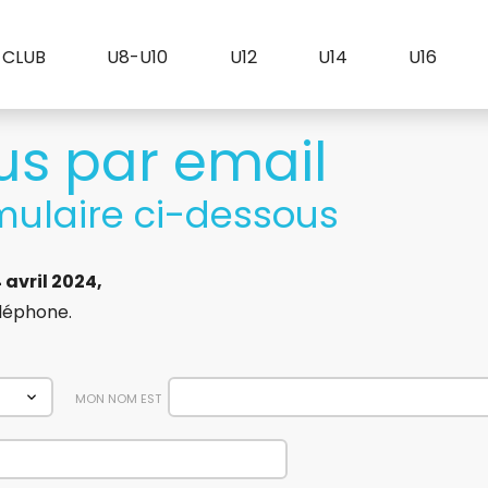
 CLUB
U8-U10
U12
U14
U16
s par email
rmulaire ci-dessous
 avril 2024,
léphone.
MON NOM EST